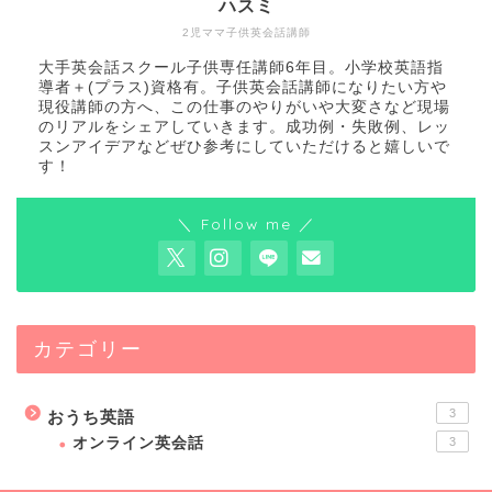
ハスミ
2児ママ子供英会話講師
大手英会話スクール子供専任講師6年目。小学校英語指
導者＋(プラス)資格有。子供英会話講師になりたい方や
現役講師の方へ、この仕事のやりがいや大変さなど現場
のリアルをシェアしていきます。成功例・失敗例、レッ
スンアイデアなどぜひ参考にしていただけると嬉しいで
す！
＼ Follow me ／
カテゴリー
3
おうち英語
オンライン英会話
3